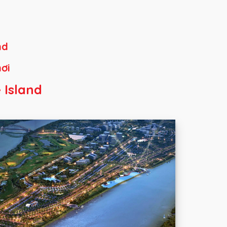
nd
ơi
 Island