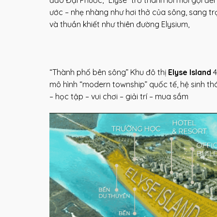
ước – nhẹ nhàng như hơi thở của sông, sang t
và thuần khiết như thiên đường Elysium,
“Thành phố bên sông” Khu đô thị
Elyse Island
4
mô hình “modern township” quốc tế, hệ sinh thái
– học tập – vui chơi – giải trí – mua sắm