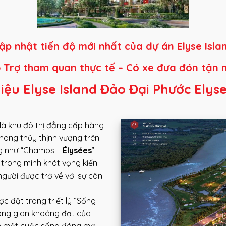
ập nhật tiến độ mới nhất của dự án Elyse Isla
 Trợ tham quan thực tế – Có xe đưa đón tận n
hiệu Elyse Island Đảo Đại Phước Elyse
là khu đô thị đẳng cấp hàng
hong thủy thịnh vượng trên
ng như “Champs –
Élysées
” –
rong mình khát vọng kiến
 người được trở về với sự cân
c đặt trong triết lý “Sống
hông gian khoáng đạt của
đến một cuộc sống đáng mơ