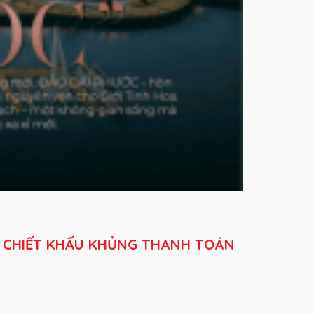
C
CHIẾT KHẤU KHỦNG
THANH TOÁN