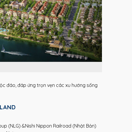
ộc đáo, đáp ứng trọn vẹn các xu hướng sống
SLAND
p (NLG) &Nishi Nippon Railroad (Nhật Bản)