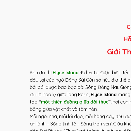
C
Hỗ
Giới T
Khu đô thị
Elyse Island
45 hecta được biết đến 
đầu tại cửa ngõ Đông Sài Gòn sở hữu địa thế p
bãi bồi được bao bọc bởi Sông Đồng Nai. Giố
đại lộ hoa lệ giữa lòng Paris,
Elyse Island
mang t
tạo
“
một thiên đường giữa đời thực
”
, nơi con
bằng giữa vật chất và tâm hồn.
Mỗi ngôi nhà, mỗi lối dạo, mỗi hàng cây đều đượ
an lành – Sống tinh tế – Sống trọn vẹn”.Giữa k
đảo Đại Phước, “Elyse” trở thành lời mời gọi 