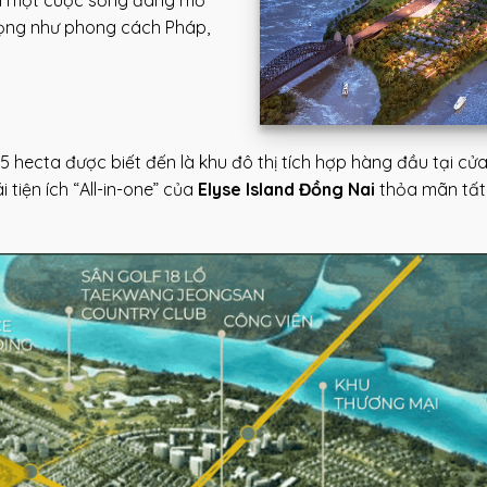
rọng như phong cách Pháp,
5 hecta được biết đến là khu đô thị tích hợp hàng đầu tại 
 tiện ích “All-in-one” của
Elyse Island Đồng Nai
thỏa mãn tất 