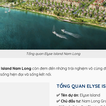
Tổng quan Elyse Island Nam Long
e Island Nam Long
còn đem đến những trải nghiệm vô cùng đ
 sống hiện đại và sống kết nối.
TỔNG QUAN ELYSE I
✅ Tên dự án:
Elyse Island
✅ Chủ đầu tư:
Nam Long Grou