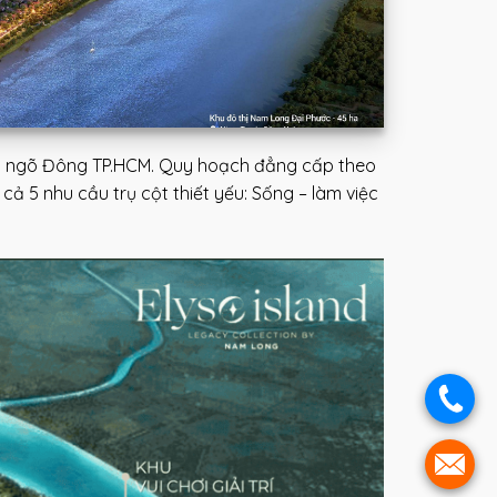
cửa ngõ Đông TP.HCM. Quy hoạch đẳng cấp theo
cả 5 nhu cầu trụ cột thiết yếu: Sống – làm việc