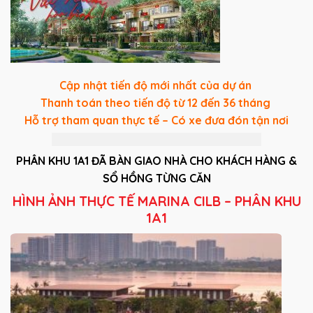
Cập nhật tiến độ mới nhất của dự án
Thanh toán theo tiến độ từ 12 đến 36 tháng
Hỗ trợ tham quan thực tế – Có xe đưa đón tận nơi
PHÂN KHU 1A1 ĐÃ BÀN GIAO NHÀ CHO KHÁCH HÀNG &
SỔ HỒNG TỪNG CĂN
HÌNH ẢNH THỰC TẾ MARINA CILB – PHÂN KHU
1A1