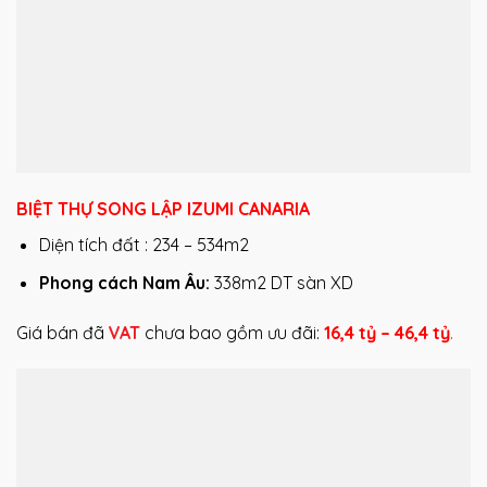
BIỆT THỰ SONG LẬP
IZUMI
CANARIA
Diện tích đất : 234 – 534m2
Phong cách Nam Âu:
338m2 DT sàn XD
Giá bán đã
VAT
chưa bao gồm ưu đãi:
16,4 tỷ – 46,4
tỷ
.