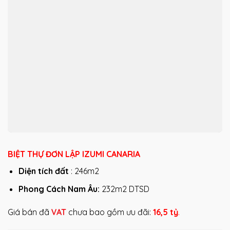
BIỆT THỰ ĐƠN LẬP IZUMI CANARIA
Diện tích đất
: 246m2
Phong Cách Nam Âu:
232m2 DTSD
Giá bán đã
VAT
chưa bao gồm ưu đãi:
16,5
tỷ
.