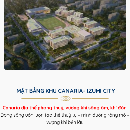
MẶT BẰNG KHU CANARIA- IZUMI CITY
Canaria địa thế phong thuỷ, vượng khí sông ôm, khí đón
:
Dòng sông uốn lượn tạo thế thuỷ tụ – minh đường rộng mở –
vượng khí bền lâu