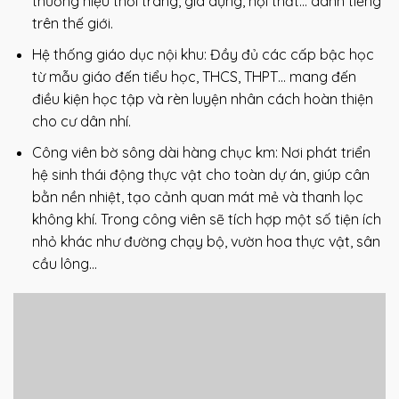
thương hiệu thời trang, gia dụng, nội thất… danh tiếng
trên thế giới.
Hệ thống giáo dục nội khu: Đầy đủ các cấp bậc học
từ mẫu giáo đến tiểu học, THCS, THPT… mang đến
điều kiện học tập và rèn luyện nhân cách hoàn thiện
cho cư dân nhí.
Công viên bờ sông dài hàng chục km: Nơi phát triển
hệ sinh thái động thực vật cho toàn dự án, giúp cân
bằn nền nhiệt, tạo cảnh quan mát mẻ và thanh lọc
không khí. Trong công viên sẽ tích hợp một số tiện ích
nhỏ khác như đường chạy bộ, vườn hoa thực vật, sân
cầu lông…