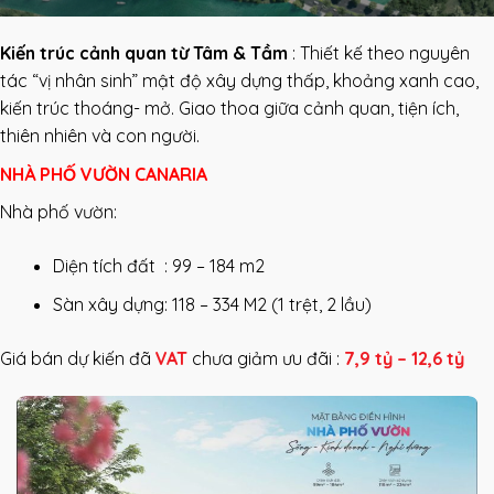
Kiến trúc cảnh quan từ Tâm & Tầm
:
Thiết kế theo nguyên
tác “vị nhân sinh” mật độ xây dựng thấp, khoảng xanh cao,
kiến trúc thoáng- mở. Giao thoa giữa cảnh quan, tiện ích,
thiên nhiên và con người.
NHÀ PHỐ VƯỜN CANARIA
Nhà phố vườn:
Diện tích đất : 99 – 184 m2
Sàn xây dựng: 118 – 334 M2 (1 trệt, 2 lầu)
Giá bán dự kiến đã
VAT
chưa giảm ưu đãi :
7,9 tỷ – 12,6 tỷ