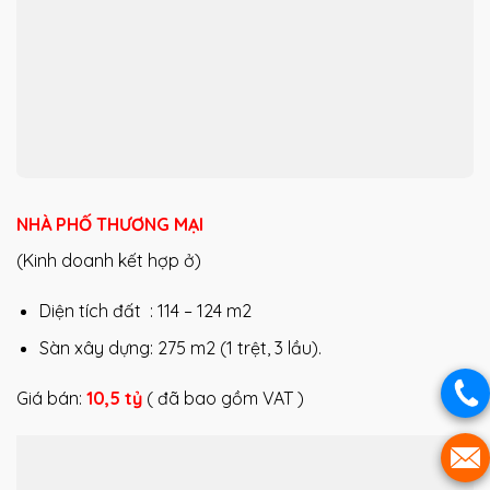
NHÀ PHỐ THƯƠNG MẠI
(Kinh doanh kết hợp ở)
Diện tích đất : 114 – 124 m2
Sàn xây dựng: 275 m2 (1 trệt, 3 lầu).
Giá bán:
10,5 tỷ
( đã bao gồm VAT )