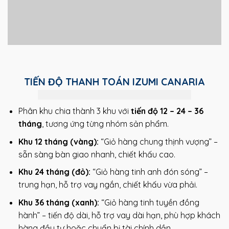
TIẾN ĐỘ THANH TOÁN IZUMI CANARIA
Phân khu chia thành 3 khu với
tiến độ 12 – 24 – 36
tháng
, tương ứng từng nhóm sản phẩm.
Khu 12 tháng (vàng):
“Giỏ hàng chung thịnh vượng” –
sẵn sàng bàn giao nhanh, chiết khấu cao.
Khu 24 tháng (đỏ):
“Giỏ hàng tinh anh đón sóng” –
trung hạn, hỗ trợ vay ngắn, chiết khấu vừa phải.
Khu 36 tháng (xanh):
“Giỏ hàng tinh tuyền đồng
hành” – tiến độ dài, hỗ trợ vay dài hạn, phù hợp khách
hàng đầu tư hoặc chuẩn bị tài chính dần.